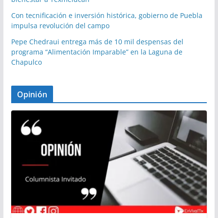
Con tecnificación e inversión histórica, gobierno de Puebla
impulsa revolución del campo
Pepe Chedraui entrega más de 10 mil despensas del
programa “Alimentación Imparable” en la Laguna de
Chapulco
Opinión