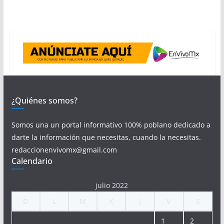
¿Quiénes somos?
Somos una un portal informativo 100% poblano dedicado a
darte la información que necesitas, cuando la necesitas.
redaccionenvivomx@gmail.com
Calendario
julio 2022
D
L
M
X
J
V
S
1
2