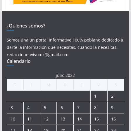
¿Quiénes somos?
Somos una un portal informativo 100% poblano dedicado a
darte la información que necesitas, cuando la necesitas.
redaccionenvivomx@gmail.com
Calendario
julio 2022
D
L
M
X
J
V
S
1
2
3
4
5
6
7
8
9
10
11
12
13
14
15
16
17
18
19
20
21
22
23