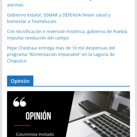
alarmas
Gobierno estatal, SEMAR y DEFENSA llevan salud y
bienestar a Texmelucan
Con tecnificación e inversión histórica, gobierno de Puebla
impulsa revolución del campo
Pepe Chedraui entrega más de 10 mil despensas del
programa “Alimentación Imparable” en la Laguna de
Chapulco
Opinión