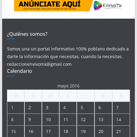
¿Quiénes somos?
Somos una un portal informativo 100% poblano dedicado a
darte la información que necesitas, cuando la necesitas.
redaccionenvivomx@gmail.com
Calendario
mayo 2016
D
L
M
X
J
V
S
1
2
3
4
5
6
7
8
9
10
11
12
13
14
15
16
17
18
19
20
21