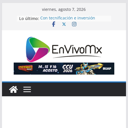
Saltar
viernes, agosto 7, 2026
al
Lo último:
Con tecnificación e inversión
contenido
histórica, gobierno de Puebla
impulsa revolución del campo
Pepe Chedraui entrega más de 10
mil despensas del programa
“Alimentación Imparable” en la
Laguna de Chapulco
Cierra la 2a semana del curso de
verano de fútbol en la BUAP
Caso del Fraccionamiento Paseos
del Ángel enciende alarmas
Gobierno estatal, SEMAR y
DEFENSA llevan salud y bienestar a
Texmelucan