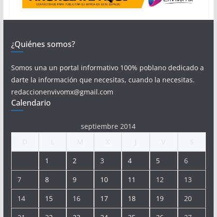
¿Quiénes somos?
Somos una un portal informativo 100% poblano dedicado a
darte la información que necesitas, cuando la necesitas.
redaccionenvivomx@gmail.com
Calendario
septiembre 2014
D
L
M
X
J
V
S
1
2
3
4
5
6
7
8
9
10
11
12
13
14
15
16
17
18
19
20