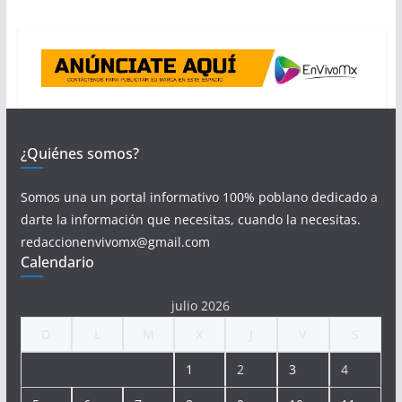
¿Quiénes somos?
Somos una un portal informativo 100% poblano dedicado a
darte la información que necesitas, cuando la necesitas.
redaccionenvivomx@gmail.com
Calendario
julio 2026
D
L
M
X
J
V
S
1
2
3
4