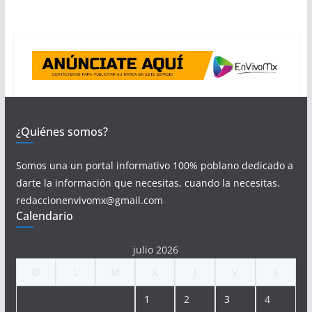
¿Quiénes somos?
Somos una un portal informativo 100% poblano dedicado a
darte la información que necesitas, cuando la necesitas.
redaccionenvivomx@gmail.com
Calendario
julio 2026
D
L
M
X
J
V
S
1
2
3
4