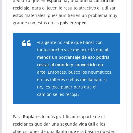
debido a que en
España
hay una buena
cultura de
reciclaje
, para el joven le resulto atractivo el utilizar
estos materiales, pues aun tienen un problema muy
grande con estos en es
país europeo
.
«La gente no sabe qué hacer con
tanto caucho y se me ocurrió que
al
menos un porcentaje de eso podría
restar al mundo y convertirlo en
arte
. Entonces, busco los neumáticos
en los talleres o ellos me llaman, si
no, les toca pagar para que el
camión se les recoja»
Para
Ruplares
lo más
gratificante
aparte de el
reciclar
es que dar una segunda
vida útil
a los
objetos, pues de una llanta que era basura pueden