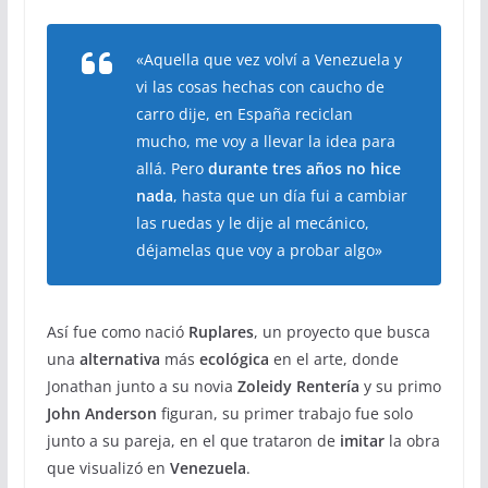
«Aquella que vez volví a Venezuela y
vi las cosas hechas con caucho de
carro dije, en España reciclan
mucho, me voy a llevar la idea para
allá. Pero
durante tres años no hice
nada
, hasta que un día fui a cambiar
las ruedas y le dije al mecánico,
déjamelas que voy a probar algo»
Así fue como nació
Ruplares
, un proyecto que busca
una
alternativa
más
ecológica
en el arte, donde
Jonathan junto a su novia
Zoleidy Rentería
y su primo
John Anderson
figuran, su primer trabajo fue solo
junto a su pareja, en el que trataron de
imitar
la obra
que visualizó en
Venezuela
.