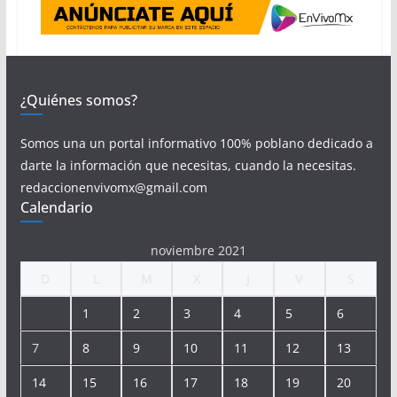
¿Quiénes somos?
Somos una un portal informativo 100% poblano dedicado a
darte la información que necesitas, cuando la necesitas.
redaccionenvivomx@gmail.com
Calendario
noviembre 2021
D
L
M
X
J
V
S
1
2
3
4
5
6
7
8
9
10
11
12
13
14
15
16
17
18
19
20