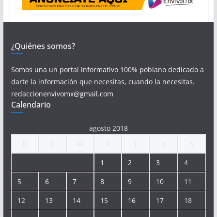
¿Quiénes somos?
Somos una un portal informativo 100% poblano dedicado a
darte la información que necesitas, cuando la necesitas.
redaccionenvivomx@gmail.com
Calendario
agosto 2018
D
L
M
X
J
V
S
1
2
3
4
5
6
7
8
9
10
11
12
13
14
15
16
17
18