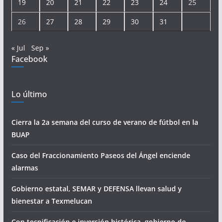
19
20
21
22
23
24
25
26
27
28
29
30
31
« Jul
Sep »
Facebook
Lo último
Cierra la 2a semana del curso de verano de fútbol en la
BUAP
Caso del Fraccionamiento Paseos del Ángel enciende
alarmas
Gobierno estatal, SEMAR y DEFENSA llevan salud y
bienestar a Texmelucan
Con tecnificación e inversión histórica, gobierno de