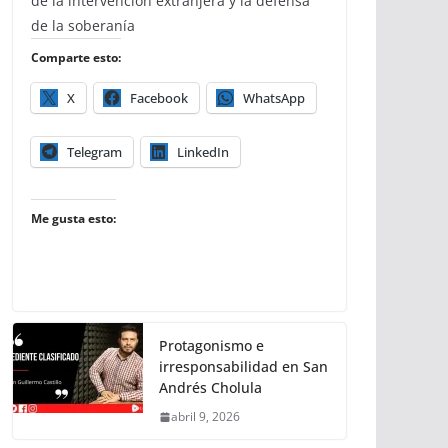
de la intervención extranjera y la defensa
de la soberanía
Comparte esto:
X
Facebook
WhatsApp
Telegram
LinkedIn
Me gusta esto:
Protagonismo e
irresponsabilidad en San
Andrés Cholula
abril 9, 2026