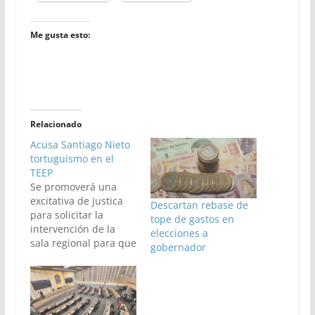
Me gusta esto:
Relacionado
Acusa Santiago Nieto
tortuguismo en el
TEEP
Se promoverá una
excitativa de justica
Descartan rebase de
para solicitar la
tope de gastos en
intervención de la
elecciones a
sala regional para que
gobernador
se aceleren los
trabajos del TEEP en
la nulidad de la
elección a
gobernador, dijo