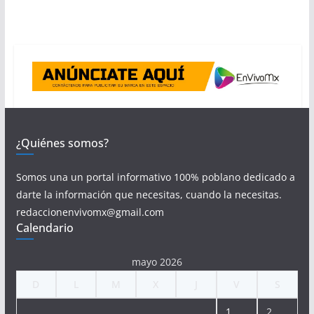
¿Quiénes somos?
Somos una un portal informativo 100% poblano dedicado a
darte la información que necesitas, cuando la necesitas.
redaccionenvivomx@gmail.com
Calendario
mayo 2026
D
L
M
X
J
V
S
1
2