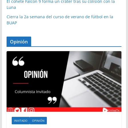
El cohete Falcon 9 forma un cráter tras su colisión con la
Luna
Cierra la 2a semana del curso de verano de fútbol en la
BUAP
Opinión
INVITADO
OPINIÓN