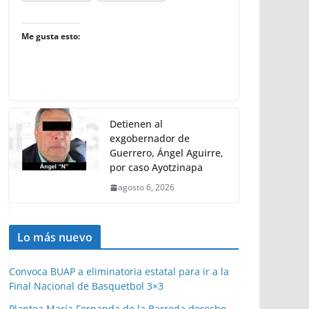
Me gusta esto:
Detienen al
exgobernador de
Guerrero, Ángel Aguirre,
por caso Ayotzinapa
agosto 6, 2026
Lo más nuevo
Convoca BUAP a eliminatoria estatal para ir a la
Final Nacional de Basquetbol 3×3
Plantea María Fernanda de la Barreda derecho