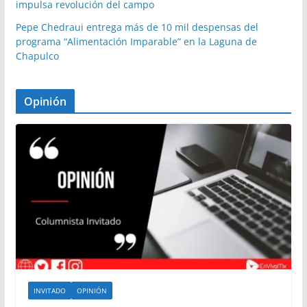
impulsa revolución del campo
Pepe Chedraui entrega más de 10 mil despensas del
programa “Alimentación Imparable” en la Laguna de
Chapulco
Opinión
INVITADO
OPINIÓN