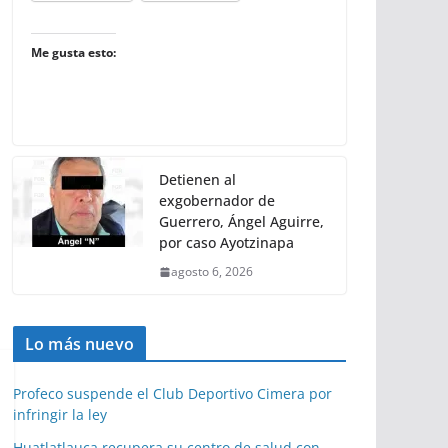
Me gusta esto:
Detienen al
exgobernador de
Guerrero, Ángel Aguirre,
por caso Ayotzinapa
agosto 6, 2026
Lo más nuevo
Profeco suspende el Club Deportivo Cimera por
infringir la ley
Huatlatlauca recupera su centro de salud con