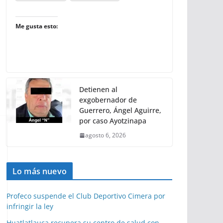
Me gusta esto:
Detienen al
exgobernador de
Guerrero, Ángel Aguirre,
por caso Ayotzinapa
agosto 6, 2026
Lo más nuevo
Profeco suspende el Club Deportivo Cimera por
infringir la ley
Huatlatlauca recupera su centro de salud con