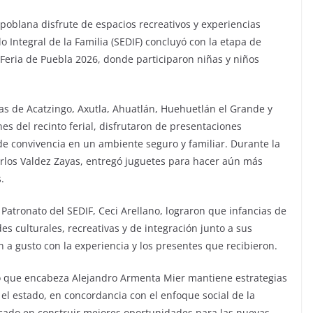
poblana disfrute de espacios recreativos y experiencias
llo Integral de la Familia (SEDIF) concluyó con la etapa de
 Feria de Puebla 2026, donde participaron niñas y niños
rias de Acatzingo, Axutla, Ahuatlán, Huehuetlán el Grande y
nes del recinto ferial, disfrutaron de presentaciones
e convivencia en un ambiente seguro y familiar. Durante la
Carlos Valdez Zayas, entregó juguetes para hacer aún más
.
Patronato del SEDIF, Ceci Arellano, lograron que infancias de
des culturales, recreativas y de integración junto a sus
 a gusto con la experiencia y los presentes que recibieron.
o que encabeza Alejandro Armenta Mier mantiene estrategias
el estado, en concordancia con el enfoque social de la
cado en construir mejores oportunidades para las nuevas