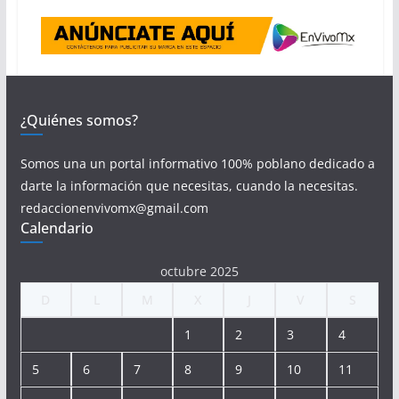
¿Quiénes somos?
Somos una un portal informativo 100% poblano dedicado a
darte la información que necesitas, cuando la necesitas.
redaccionenvivomx@gmail.com
Calendario
octubre 2025
D
L
M
X
J
V
S
1
2
3
4
5
6
7
8
9
10
11