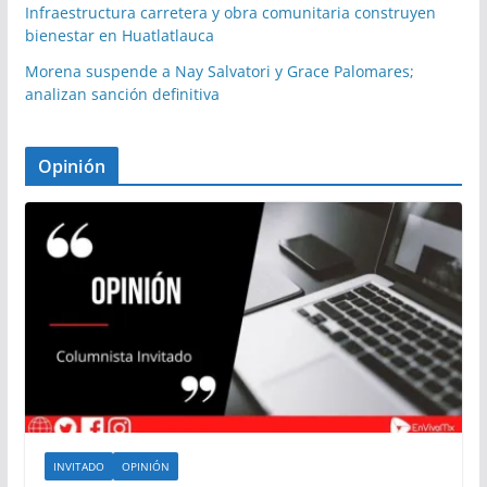
Infraestructura carretera y obra comunitaria construyen
bienestar en Huatlatlauca
Morena suspende a Nay Salvatori y Grace Palomares;
analizan sanción definitiva
Opinión
INVITADO
OPINIÓN