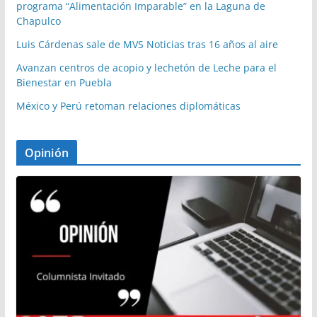
programa “Alimentación Imparable” en la Laguna de
Chapulco
Luis Cárdenas sale de MVS Noticias tras 16 años al aire
Avanzan centros de acopio y lechetón de Leche para el
Bienestar en Puebla
México y Perú retoman relaciones diplomáticas
Opinión