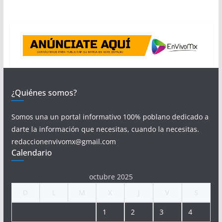
¿Quiénes somos?
Somos una un portal informativo 100% poblano dedicado a
darte la información que necesitas, cuando la necesitas.
redaccionenvivomx@gmail.com
Calendario
octubre 2025
D
L
M
X
J
V
S
1
2
3
4