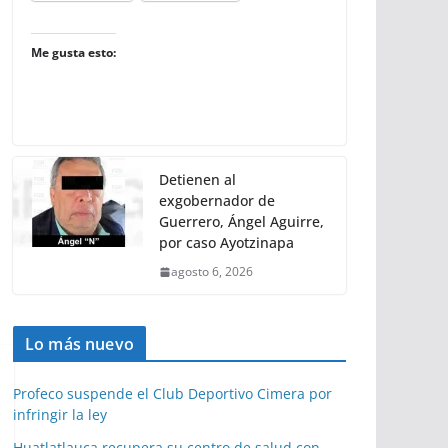
Me gusta esto:
Detienen al
exgobernador de
Guerrero, Ángel Aguirre,
por caso Ayotzinapa
agosto 6, 2026
Lo más nuevo
Profeco suspende el Club Deportivo Cimera por
infringir la ley
Huatlatlauca recupera su centro de salud con