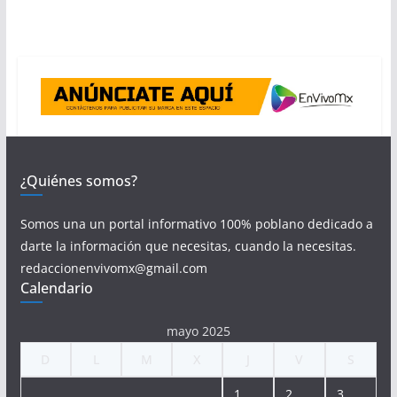
¿Quiénes somos?
Somos una un portal informativo 100% poblano dedicado a
darte la información que necesitas, cuando la necesitas.
redaccionenvivomx@gmail.com
Calendario
mayo 2025
D
L
M
X
J
V
S
1
2
3