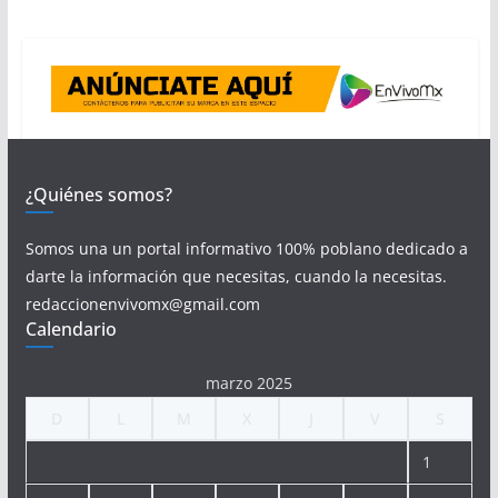
¿Quiénes somos?
Somos una un portal informativo 100% poblano dedicado a
darte la información que necesitas, cuando la necesitas.
redaccionenvivomx@gmail.com
Calendario
marzo 2025
D
L
M
X
J
V
S
1