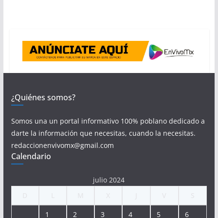
¿Quiénes somos?
Somos una un portal informativo 100% poblano dedicado a
darte la información que necesitas, cuando la necesitas.
redaccionenvivomx@gmail.com
Calendario
julio 2024
D
L
M
X
J
V
S
1
2
3
4
5
6