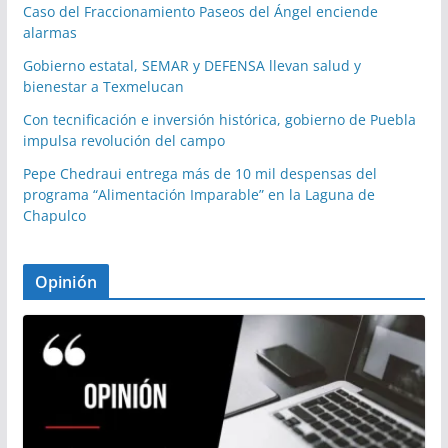
Caso del Fraccionamiento Paseos del Ángel enciende
alarmas
Gobierno estatal, SEMAR y DEFENSA llevan salud y
bienestar a Texmelucan
Con tecnificación e inversión histórica, gobierno de Puebla
impulsa revolución del campo
Pepe Chedraui entrega más de 10 mil despensas del
programa “Alimentación Imparable” en la Laguna de
Chapulco
Opinión