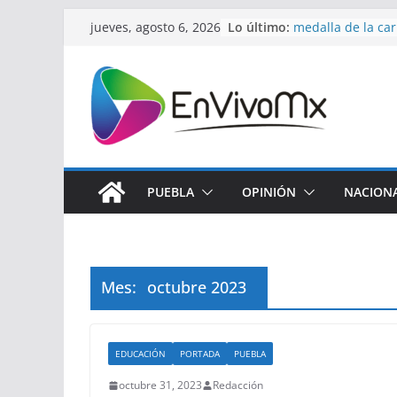
Saltar
Lo último:
Presenta Lupita C
jueves, agosto 6, 2026
al
medalla de la car
las Juventudes 2
contenido
Pepe Chedraui m
alumbrado en Jar
Centros Libre-C
Serdán protegen 
atención inmedia
Gobierno de Pueb
fortalecen alianz
PUEBLA
OPINIÓN
NACION
familias migrant
Desde Puebla, C
arrancará la Jor
Reforestación
Mes:
octubre 2023
EDUCACIÓN
PORTADA
PUEBLA
octubre 31, 2023
Redacción