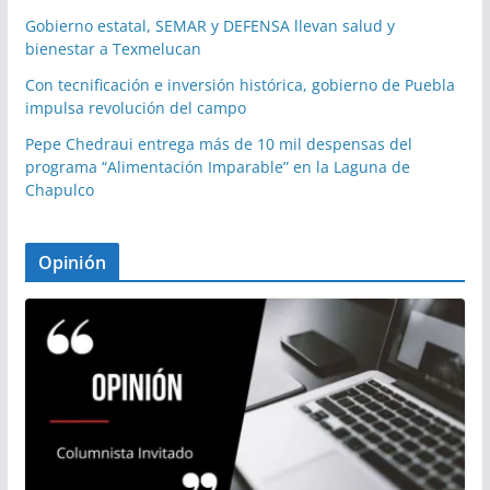
Gobierno estatal, SEMAR y DEFENSA llevan salud y
bienestar a Texmelucan
Con tecnificación e inversión histórica, gobierno de Puebla
impulsa revolución del campo
Pepe Chedraui entrega más de 10 mil despensas del
programa “Alimentación Imparable” en la Laguna de
Chapulco
Opinión