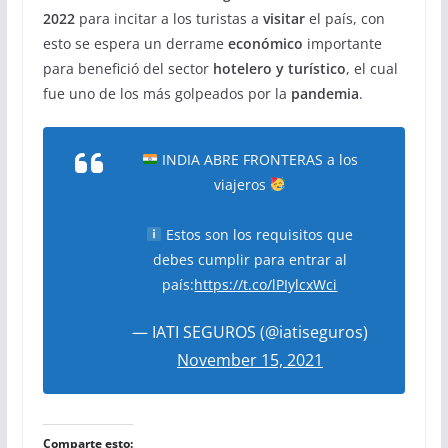
2022
para incitar a los turistas a
visitar
el país, con
esto se espera un derrame
económico
importante
para benefició del sector
hotelero y turístico
, el cual
fue uno de los más golpeados por la
pandemia
.
INDIA ABRE FRONTERAS a los
viajeros
Estos son los requisitos que
debes cumplir para entrar al
país:
https://t.co/lPIylcxWci
— IATI SEGUROS (@iatiseguros)
November 15, 2021
Comparte esto: