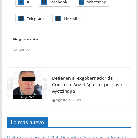
X
Facebook
WhatsApp
Telegram
LinkedIn
Me gusta esto:
Cargando...
Detienen al exgobernador de
Guerrero, Ángel Aguirre, por caso
Ayotzinapa
agosto 6, 2026
Lo más nuevo
Profeco suspende el Club Deportivo Cimera por infringir la