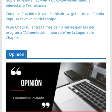
Gobierno estatal, SEMAR y DEFENSA llevan salud y
bienestar a Texmelucan
Con tecnificación e inversión histórica, gobierno de Puebla
impulsa revolución del campo
Pepe Chedraui entrega más de 10 mil despensas del
programa “Alimentación Imparable” en la Laguna de
Chapulco
Opinión