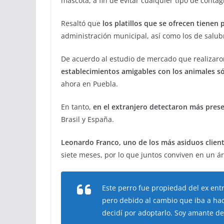
mascota, a fin de evitar cualquier tipo de contag
Resaltó que
los platillos que se ofrecen tienen 
administración municipal, así como los de salub
De acuerdo al estudio de mercado que realizaro
establecimientos amigables con los animales s
ahora en Puebla.
En tanto,
en el extranjero detectaron más pres
Brasil y España.
Leonardo Franco, uno de los más asiduos client
siete meses, por lo que juntos conviven en un ár
Este perro fue propiedad del ex entr
pero debido al cambio que iba a ha
decidí por adoptarlo. Soy amante de