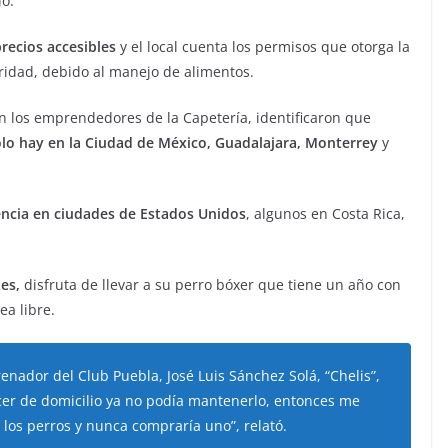
io.
precios accesibles
y el local cuenta los permisos que otorga la
ridad, debido al manejo de alimentos.
n los emprendedores de la Capetería, identificaron que
ólo hay en la Ciudad de México, Guadalajara, Monterrey
y
encia en ciudades de Estados Unidos
, algunos en Costa Rica,
es,
disfruta de llevar a su perro bóxer que tiene un año con
ea libre.
enador del Club Puebla, José Luis Sánchez Solá, “Chelis”,
cer de domicilio ya no podía mantenerlo, entonces me
 los perros y nunca compraría uno”, relató.