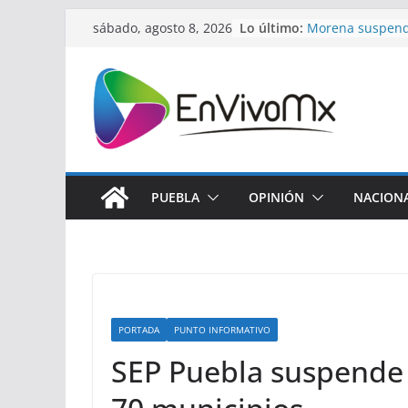
Saltar
Lo último:
Morena suspende
sábado, agosto 8, 2026
al
Grace Palomares
definitiva
contenido
Profeco suspend
Cimera por infrin
Huatlatlauca re
salud con apoyo 
El cohete Falcon
tras su colisión 
Cierra la 2a sem
PUEBLA
OPINIÓN
NACION
verano de fútbo
PORTADA
PUNTO INFORMATIVO
SEP Puebla suspende 