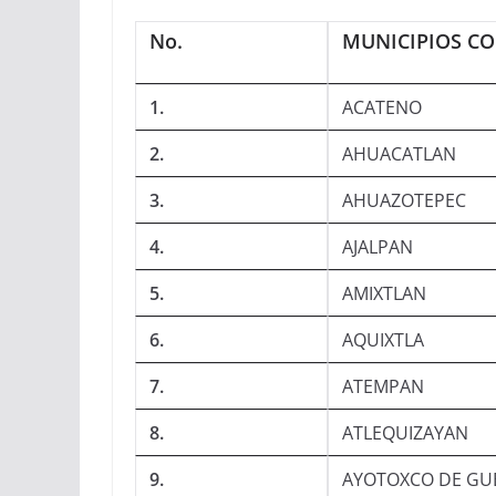
No.
MUNICIPIOS CO
1.
ACATENO
2.
AHUACATLAN
3.
AHUAZOTEPEC
4.
AJALPAN
5.
AMIXTLAN
6.
AQUIXTLA
7.
ATEMPAN
8.
ATLEQUIZAYAN
9.
AYOTOXCO DE GU