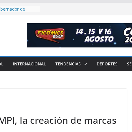
obernador de
Aguirre, por caso
nteramericano de
estigador BUAP
ternacional
Chedraui trabajos
ino de
n bulevar Héroes
AL
INTERNACIONAL
TENDENCIAS
DEPORTES
S
evisa Postes de
gente para
ilancia en Puebla
 de San Andrés
ipar en el certamen
ltural y Turístico
PI, la creación de marcas