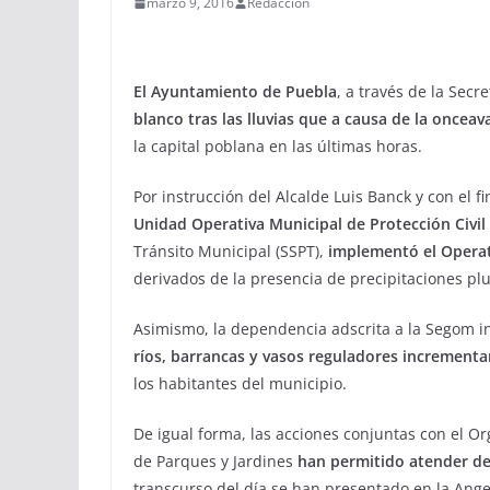
marzo 9, 2016
Redacción
El Ayuntamiento de Puebla
, a través de la Sec
blanco tras las lluvias que a causa de la oncea
la capital poblana en las últimas horas.
Por instrucción del Alcalde Luis Banck y con el 
Unidad Operativa Municipal de Protección Civil
Tránsito Municipal (SSPT),
implementó el Operat
derivados de la presencia de precipitaciones plu
Asimismo, la dependencia adscrita a la Segom 
ríos, barrancas y vasos reguladores incrementa
los habitantes del municipio.
De igual forma, las acciones conjuntas con el O
de Parques y Jardines
han permitido atender d
transcurso del día se han presentado en la Ange