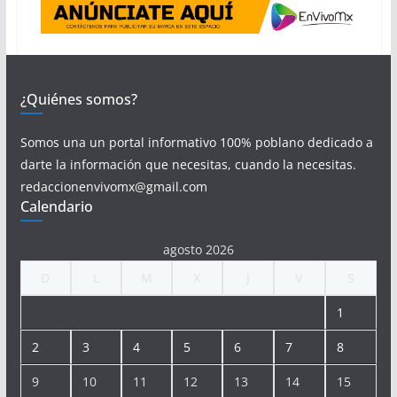
¿Quiénes somos?
Somos una un portal informativo 100% poblano dedicado a
darte la información que necesitas, cuando la necesitas.
redaccionenvivomx@gmail.com
Calendario
agosto 2026
D
L
M
X
J
V
S
1
2
3
4
5
6
7
8
9
10
11
12
13
14
15