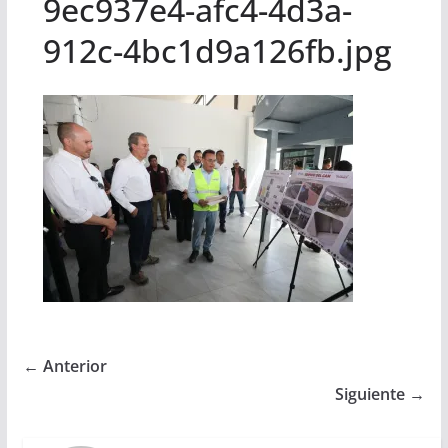
9ec937e4-afc4-4d3a-
912c-4bc1d9a126fb.jpg
← Anterior
Siguiente →