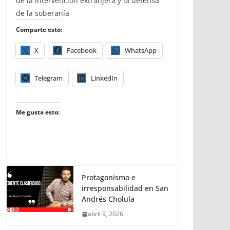
de la intervención extranjera y la defensa
de la soberanía
Comparte esto:
X
Facebook
WhatsApp
Telegram
LinkedIn
Me gusta esto:
Protagonismo e
irresponsabilidad en San
Andrés Cholula
abril 9, 2026