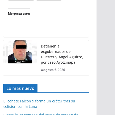
Me gusta esto:
Detienen al
exgobernador de
Guerrero, Ángel Aguirre,
por caso Ayotzinapa
agosto 6, 2026
Lo más nuevo
El cohete Falcon 9 forma un cráter tras su
colisión con la Luna
Cierra la 2a semana del curso de verano de