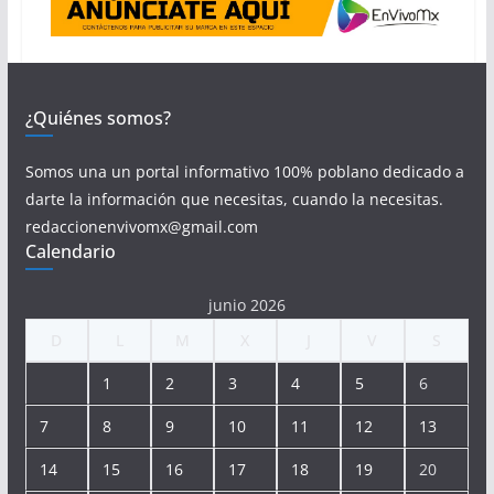
¿Quiénes somos?
Somos una un portal informativo 100% poblano dedicado a
darte la información que necesitas, cuando la necesitas.
redaccionenvivomx@gmail.com
Calendario
junio 2026
D
L
M
X
J
V
S
1
2
3
4
5
6
7
8
9
10
11
12
13
14
15
16
17
18
19
20