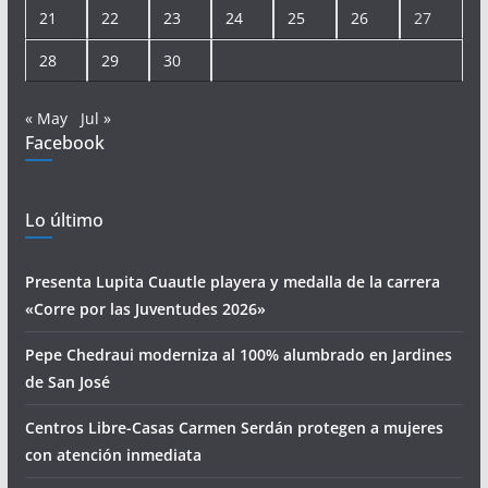
21
22
23
24
25
26
27
28
29
30
« May
Jul »
Facebook
Lo último
Presenta Lupita Cuautle playera y medalla de la carrera
«Corre por las Juventudes 2026»
Pepe Chedraui moderniza al 100% alumbrado en Jardines
de San José
Centros Libre-Casas Carmen Serdán protegen a mujeres
con atención inmediata