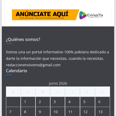
¿Quiénes somos?
Somos una un portal informativo 100% poblano dedicado a
darte la información que necesitas, cuando la necesitas.
redaccionenvivomx@gmail.com
Calendario
junio 2026
D
L
M
X
J
V
S
1
2
3
4
5
6
7
8
9
10
11
12
13