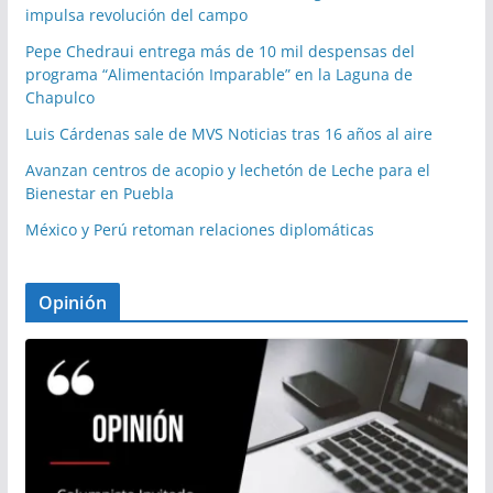
impulsa revolución del campo
Pepe Chedraui entrega más de 10 mil despensas del
programa “Alimentación Imparable” en la Laguna de
Chapulco
Luis Cárdenas sale de MVS Noticias tras 16 años al aire
Avanzan centros de acopio y lechetón de Leche para el
Bienestar en Puebla
México y Perú retoman relaciones diplomáticas
Opinión