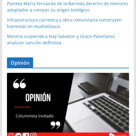
Plantea María Fernanda de la Barreda derecho de menores
adoptados a conocer su origen biológico
Infraestructura carretera y obra comunitaria construyen
bienestar en Huatlatlauca
Morena suspende a Nay Salvatori y Grace Palomares;
analizan sanción definitiva
Opinión