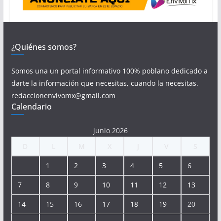
¿Quiénes somos?
Somos una un portal informativo 100% poblano dedicado a
darte la información que necesitas, cuando la necesitas.
redaccionenvivomx@gmail.com
Calendario
junio 2026
D
L
M
X
J
V
S
1
2
3
4
5
6
7
8
9
10
11
12
13
14
15
16
17
18
19
20