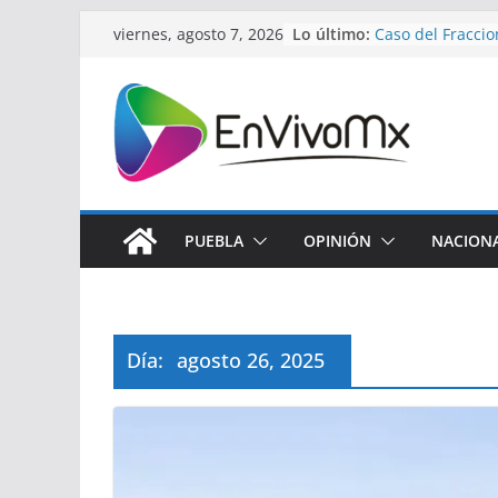
Saltar
Lo último:
Cierra la 2a sem
viernes, agosto 7, 2026
al
verano de fútbo
Caso del Fracci
contenido
del Ángel encie
Gobierno estata
DEFENSA llevan 
Texmelucan
Con tecnificació
histórica, gobie
impulsa revoluc
PUEBLA
OPINIÓN
NACION
Pepe Chedraui e
mil despensas d
“Alimentación Im
Laguna de Chap
Día:
agosto 26, 2025