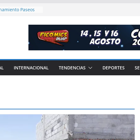
ana del curso de
l en la BUAP
onamiento Paseos
nde alarmas
l, SEMAR y
salud y bienestar a
n e inversión
rno de Puebla
ión del campo
AL
INTERNACIONAL
TENDENCIAS
DEPORTES
S
ntrega más de 10
el programa
parable” en la
ulco