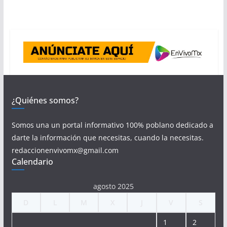
¿Quiénes somos?
Somos una un portal informativo 100% poblano dedicado a
darte la información que necesitas, cuando la necesitas.
redaccionenvivomx@gmail.com
Calendario
agosto 2025
D
L
M
X
J
V
S
1
2