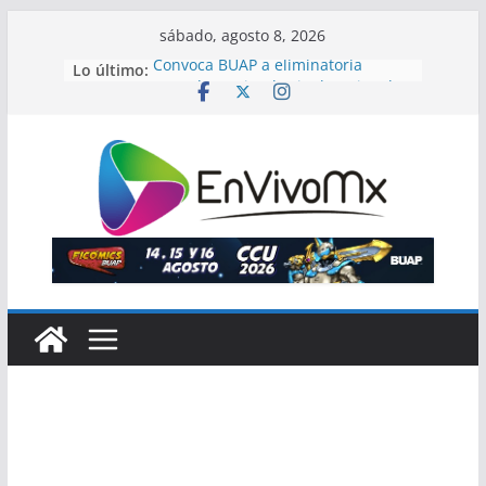
Saltar
sábado, agosto 8, 2026
al
Lo último:
Convoca BUAP a eliminatoria
contenido
estatal para ir a la Final Nacional
de Basquetbol 3×3
Plantea María Fernanda de la
Barreda derecho de menores
adoptados a conocer su origen
biológico
Infraestructura carretera y obra
comunitaria construyen bienestar
en Huatlatlauca
Morena suspende a Nay Salvatori y
Grace Palomares; analizan sanción
definitiva
Profeco suspende el Club Deportivo
Cimera por infringir la ley