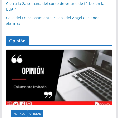
Cierra la 2a semana del curso de verano de fútbol en la
BUAP
Caso del Fraccionamiento Paseos del Ángel enciende
alarmas
Opinión
INVITADO
OPINIÓN