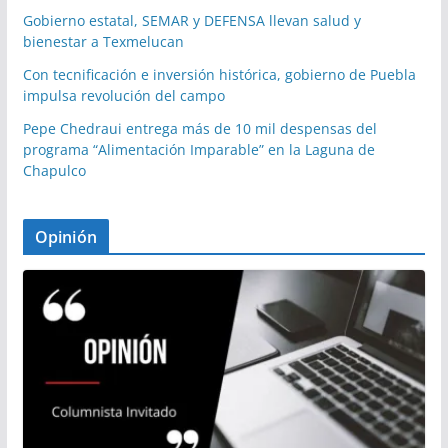
Gobierno estatal, SEMAR y DEFENSA llevan salud y
bienestar a Texmelucan
Con tecnificación e inversión histórica, gobierno de Puebla
impulsa revolución del campo
Pepe Chedraui entrega más de 10 mil despensas del
programa “Alimentación Imparable” en la Laguna de
Chapulco
Opinión