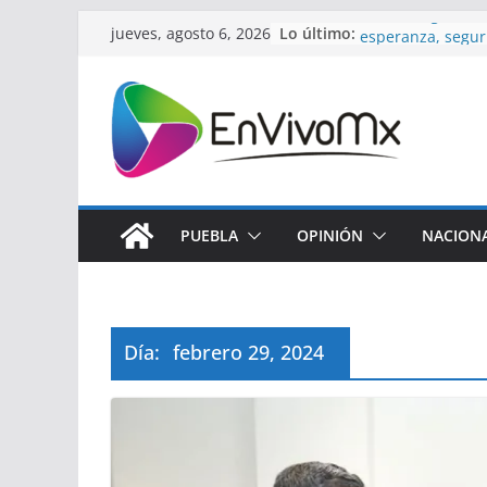
Saltar
Lo último:
Devuelve gobiern
jueves, agosto 6, 2026
al
esperanza, segur
mujeres de la Pe
contenido
Vinicius Jr. renue
Real Madrid hast
Puebla aplica mo
comunitario para
Soles de Mexicali 
Lobos en su visit
Evitar discrimina
PUEBLA
OPINIÓN
NACION
compromiso por 
justa: Laura Arte
Día:
febrero 29, 2024