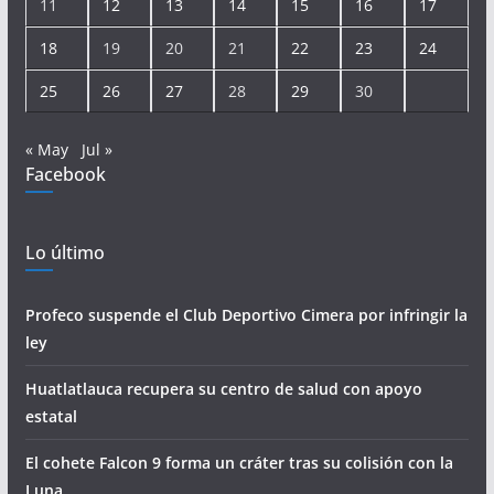
11
12
13
14
15
16
17
18
19
20
21
22
23
24
25
26
27
28
29
30
« May
Jul »
Facebook
Lo último
Profeco suspende el Club Deportivo Cimera por infringir la
ley
Huatlatlauca recupera su centro de salud con apoyo
estatal
El cohete Falcon 9 forma un cráter tras su colisión con la
Luna