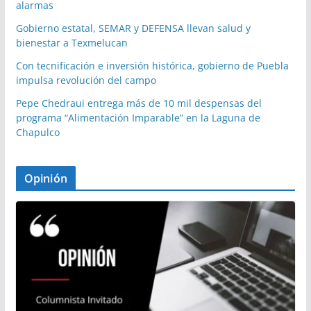
alarmas
Gobierno estatal, SEMAR y DEFENSA llevan salud y
bienestar a Texmelucan
Con tecnificación e inversión histórica, gobierno de Puebla
impulsa revolución del campo
Pepe Chedraui entrega más de 10 mil despensas del
programa “Alimentación Imparable” en la Laguna de
Chapulco
Opinión