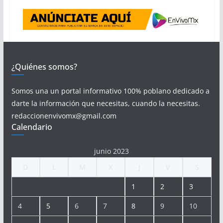
¿Quiénes somos?
Somos una un portal informativo 100% poblano dedicado a
darte la información que necesitas, cuando la necesitas.
redaccionenvivomx@gmail.com
Calendario
junio 2023
D
L
M
X
J
V
S
1
2
3
4
5
6
7
8
9
10