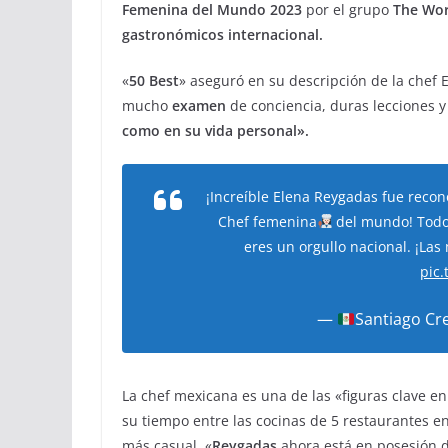
Femenina del Mundo 2023
por el grupo
The Wor
gastronómicos internacional.
«
50 Best
» aseguró en su descripción de la chef E
mucho
examen
de conciencia, duras lecciones y
como en su vida personal».
¡Increíble Elena Reygadas fue recon
Chef femenina
del mundo! Todo 
eres un orgullo nacional. ¡La
pic
—
Santiago Cr
La chef mexicana es una de las «figuras clave e
su tiempo entre las cocinas de 5 restaurantes e
más casual. «
Reygadas
ahora está en posesión d