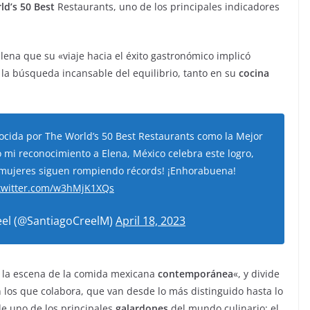
ld’s 50 Best
Restaurants, uno de los principales indicadores
lena que su «viaje hacia el éxito gastronómico implicó
 la búsqueda incansable del equilibrio, tanto en su
cocina
ocida por The World’s 50 Best Restaurants como la Mejor
mi reconocimiento a Elena, México celebra este logro,
s mujeres siguen rompiendo récords! ¡Enhorabuena!
.twitter.com/w3hMjK1XQs
eel (@SantiagoCreelM)
April 18, 2023
n la escena de la comida mexicana
contemporánea
«, y divide
n los que colabora, que van desde lo más distinguido hasta lo
e uno de los principales
galardones
del mundo culinario: el