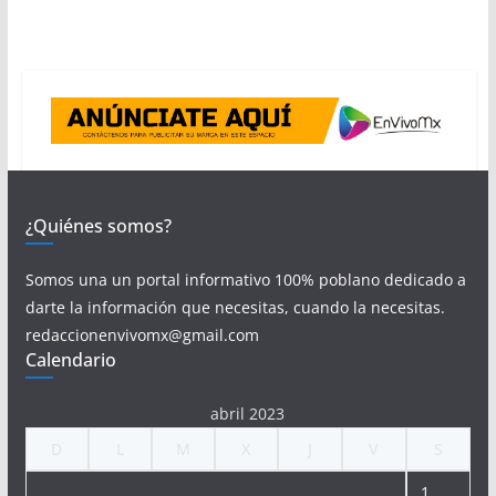
¿Quiénes somos?
Somos una un portal informativo 100% poblano dedicado a
darte la información que necesitas, cuando la necesitas.
redaccionenvivomx@gmail.com
Calendario
abril 2023
D
L
M
X
J
V
S
1