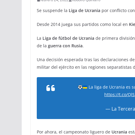
Se suspende la
Liga de Ucrania
por conflicto co
Desde 2014 juega sus partidos como local en
Ki
La
Liga de fútbol de Ucrania
de primera división 
de la
guerra con Rusia
.
Una decisión esperada tras las declaraciones d
militar del ejército en las regiones separatistas
La liga de Ucrania es s
https://t.co/Q
— La Tercera
Por ahora, el campeonato liguero de
Ucrania
est