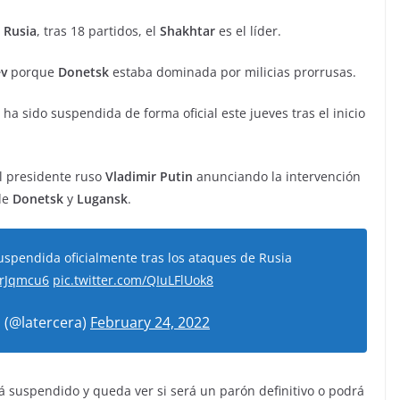
n
Rusia
, tras 18 partidos, el
Shakhtar
es el líder.
ev
porque
Donetsk
estaba dominada por milicias prorrusas.
ha sido suspendida de forma oficial este jueves tras el inicio
el presidente ruso
Vladimir Putin
anunciando la intervención
 de
Donetsk
y
Lugansk
.
uspendida oficialmente tras los ataques de Rusia
lSrJqmcu6
pic.twitter.com/QIuLFlUok8
 (@latercera)
February 24, 2022
á suspendido y queda ver si será un parón definitivo o podrá