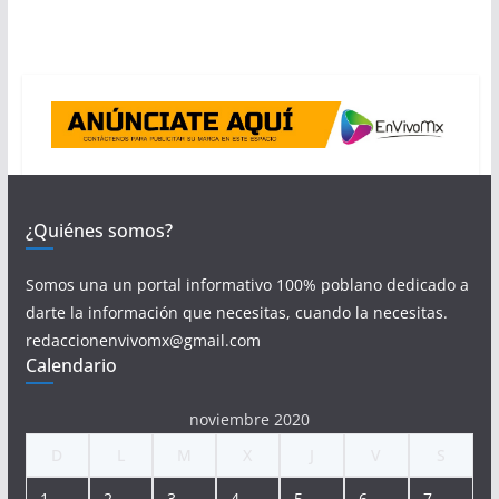
¿Quiénes somos?
Somos una un portal informativo 100% poblano dedicado a
darte la información que necesitas, cuando la necesitas.
redaccionenvivomx@gmail.com
Calendario
noviembre 2020
D
L
M
X
J
V
S
1
2
3
4
5
6
7